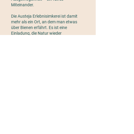
Miteinander.
Die Austeja Erlebnisimkerei ist damit
mehr als ein Ort, an dem man etwas
über Bienen erfährt. Es ist eine
Einladung, die Natur wieder
unmittelbarer zu erleben – und sie
vielleicht mit anderen Augen zu sehen.
Guidelines
Terms and Conditions
Data protection