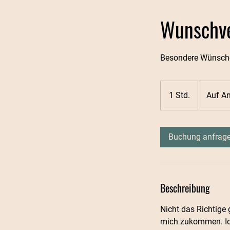
Wunschve
Besondere Wünsch
Auf
Anfrage
1 Std.
1
Auf A
S
t
d
Buchung anfrag
Beschreibung
Nicht das Richtige
mich zukommen. Ich