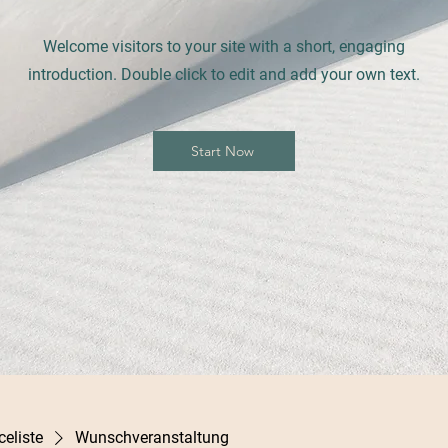
Welcome visitors to your site with a short, engaging
introduction. Double click to edit and add your own text.
Start Now
celiste
Wunschveranstaltung